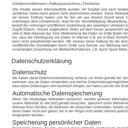
Urheberrechtshinweis | Haftungsausschluss | Disclaimer
Alle Inhalte dieses Internetauftritts wurden mit Sorgfalt und nach bestem
sämtlicher Seiten kann jedoch nicht übernommen werden. Diese Webseite e
wir keinen Einfluss haben und für den wir aus diesem Grund keine G
unterliegen dem Urheberrecht. Jede Art der Vervielfältigung, Bearbeitun
bedarf der vorherigen schriftlichen Zustimmung des jeweiligen Urhebers b
Zugriff (Datum, Uhrzeit, aufgerufene Seite) auf dem Server gespeichert 
oder E-Mail Adresse) dar. Eine Weiterleitung der Daten an Dritte findet o
hin, dass die Übertragung von Daten im Internet (z.B. per E-Mail) Sicherh
kann nicht gewährleistet werden. Wir können keine Haftung für die d
veröffentlichter Kontaktdaten durch Dritte zum Zwecke von Werbung wird 
unverlangten Zusendung von Werbeinformationen, z.B. durch Spam-Mails, 
Datenschutzerklärung
Datenschutz
Wir haben diese Datenschutzerklärung verfasst, um Ihnen gemäß der Vo
sammeln, wie wir Daten verwenden und welche Entscheidungsmöglichkeiten
dass diese Erklärungen sehr technisch klingen, wir haben uns bei der Erst
Automatische Datenspeicherung
Wenn Sie heutzutage Webseiten besuchen, werden gewisse Informatione
unsere Webseite so wie jetzt gerade besuchen, speichert unser Webserve
Adresse Ihres Gerätes, die Adressen der besuchten Unterseiten, Details z
diese Daten nicht und geben Sie in der Regel nicht weiter, können jedoc
eingesehen werden.
Speicherung persönlicher Daten