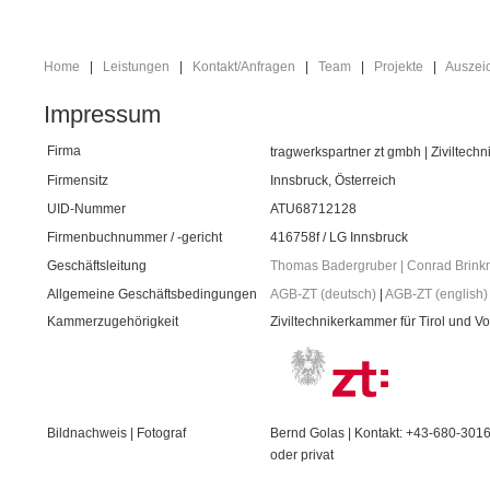
Home
Leistungen
Kontakt/Anfragen
Team
Projekte
Auszei
Impressum
Firma
tragwerkspartner zt gmbh | Ziviltech
Firmensitz
Innsbruck, Österreich
UID-Nummer
ATU68712128
Firmenbuchnummer / -gericht
416758f / LG Innsbruck
Geschäftsleitung
Thomas Badergruber | Conrad Brink
Allgemeine Geschäftsbedingungen
AGB-ZT (deutsch)
|
AGB-ZT (english)
Kammerzugehörigkeit
Ziviltechnikerkammer für
Tirol
und Vor
Bildnachweis | Fotograf
Bernd Golas | Kontakt: +43-680-301
oder privat