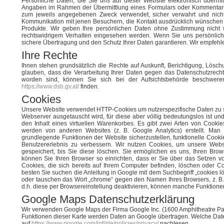
Persönliche Daten, die Sie uns auf dieser Website elektronisch überm
Angaben im Rahmen der Übermittlung eines Formulars oder Kommentare
zum jeweils angegebenen Zweck verwendet, sicher verwahrt und nicht 
Kommunikation mit jenen Besuchern, die Kontakt ausdrücklich wünschen 
Produkte. Wir geben Ihre persönlichen Daten ohne Zustimmung nicht w
rechtswidrigem Verhalten eingesehen werden. Wenn Sie uns persönlich
sichere Übertragung und den Schutz Ihrer Daten garantieren. Wir empfehlen
Ihre Rechte
Ihnen stehen grundsätzlich die Rechte auf Auskunft, Berichtigung, Lösc
glauben, dass die Verarbeitung Ihrer Daten gegen das Datenschutzrecht 
worden sind, können Sie sich bei der Aufsichtsbehörde beschweren
https://www.dsb.gv.at/
finden.
Cookies
Unsere Website verwendet HTTP-Cookies um nutzerspezifische Daten zu s
Webserver ausgetauscht wird, für diese aber völlig bedeutungslos ist un
den Inhalt eines virtuellen Warenkorbes. Es gibt zwei Arten von Cookies
werden von anderen Websites (z. B. Google Analytics) erstellt. Man
grundlegende Funktionen der Website sicherzustellen, funktionelle Cooki
Benutzererlebnis zu verbessern. Wir nutzen Cookies, um unsere Webse
gespeichert, bis Sie diese löschen. Sie ermöglichen es uns, Ihren B
können Sie Ihren Browser so einrichten, dass er Sie über das Setzen von
Cookies, die sich bereits auf Ihrem Computer befinden, löschen oder C
besten Sie suchen die Anleitung in Google mit dem Suchbegriff „cookies 
oder tauschen das Wort „chrome“ gegen den Namen Ihres Browsers, z. B. ed
d.h. diese per Browsereinstellung deaktivieren, können manche Funktionen 
Google Maps Datenschutzerklärung
Wir verwenden Google Maps der Firma Google Inc. (1600 Amphitheatre Pa
Funktionen dieser Karte werden Daten an Google übertragen. Welche Dat
auf
https://www.google.com/intl/de/policies/privacy/
nachlesen.